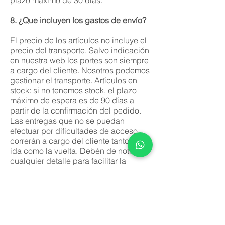
plazo máximo de 30 días.
8. ¿Que incluyen los gastos de envío?
El precio de los artículos no incluye el
precio del transporte. Salvo indicación
en nuestra web los portes son siempre
a cargo del cliente. Nosotros podemos
gestionar el transporte. Artículos en
stock: si no tenemos stock, el plazo
máximo de espera es de 90 días a
partir de la confirmación del pedido.
Las entregas que no se puedan
efectuar por dificultades de acceso
correrán a cargo del cliente tanto la
ida como la vuelta. Debén de notificar
cualquier detalle para facilitar la
entrega. Los precios no incluyen el
montaje para los artículos que lo
requieran. El servicio de transporte no
incluye la subida a pisos. El material
es entregado totalmente embalado y
protegido dentro de su caja. Si por