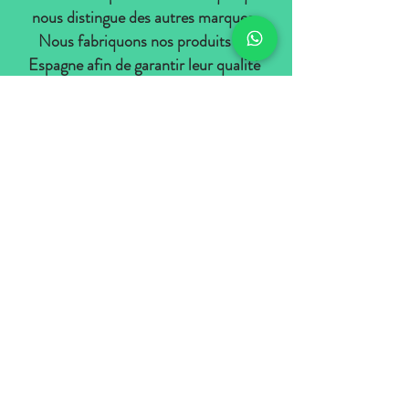
nous distingue des autres marques.
Nous fabriquons nos produits en
Espagne afin de garantir leur qualité
(malgré des coûts plus élevés) et de
promouvoir la consommation de
produits nationaux.
Si vous voulez vous démarquer,
soutenez une marque nationale et
pratiquez votre sport avec du matériel
de qualité...
Bienvenue STK.
CONTACT